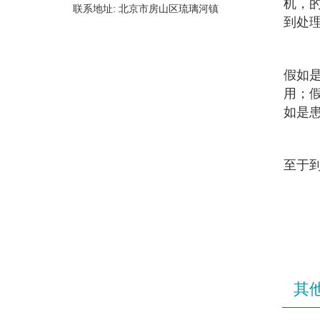
机，
联系地址: 北京市房山区琉璃河镇
到处
假如
用；
如是
至于
其