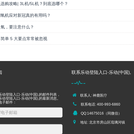
选购攻略| 3L机/5L机？到底选哪个？
制氧机应对新冠真的有用吗？
吸氧，要注意什么？
简单 5 大要点常常被忽视
阅
联系乐动登陆入口-乐动(中国),
动登陆入口-乐动(中国),的邮件列表，
联系人: 神鹿医疗
动登陆入口-乐动(中国),的最新消息。
电子邮件：
联系电话: 400-993-6860
QQ:14675016（同微信）
地址: 北京市房山区琉璃河镇